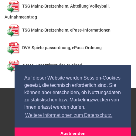
TSG Mainz-Bretzenheim, Abteilung Volleyball,
Aufnahmeantrag
TSG Mainz-Bretzenheim, ePass-Informationen
DVV-Spielerpassordnung, ePass-Ordnung
ePass-Zusatzformular, Ausland
Auf dieser Website werden Session-Cookies
gesetzt, die technisch erforderlich sind. Sie
können aber entscheiden, ob Nutzungsdaten
zu statistischen bzw. Marketingzwecken von
2025 © TSG 1846 MAINZ-BRETZENHEIM e.V.
Ihnen erfasst werden dürfen.
Login
Weitere Informationen zum Datenschutz.
Kontakt
Datenschutz
Impressum
Ausblenden